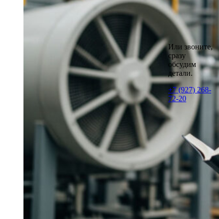
Или звоните,
сразу
обсудим
детали.
+7 (927) 268-
72-20