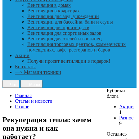
Вентиляция в домах
Вентиляция в квартирах
Вентиляция для мед. учреждений
Вентиляции для бассейна, бани и сауны
Вентиляция для производств
Вентиляция для спортивных залов
Вентиляция для отелей и гостинец
Вентиляция торговых центров, коммерческих
помещениях, кафе, ресторанов и баров
Акции
Получи проект вентиляции в подарок!
Контакты
—> Магазин техники
Чат
Меню
Рубрики
Главная
блога
Статьи и новости
Разное
Акции
1
Разное
Рекуперация тепла: зачем
9
она нужна и как
Остались
работает?