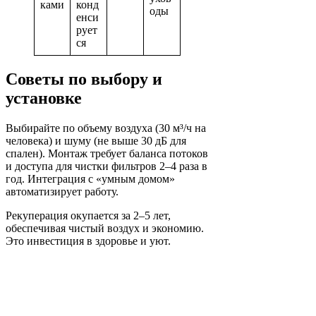
ками
конд
оды
енси
рует
ся
Советы по выбору и
установке
Выбирайте по объему воздуха (30 м³/ч на
человека) и шуму (не выше 30 дБ для
спален). Монтаж требует баланса потоков
и доступа для чистки фильтров 2–4 раза в
год. Интеграция с «умным домом»
автоматизирует работу.
Рекуперация окупается за 2–5 лет,
обеспечивая чистый воздух и экономию.
Это инвестиция в здоровье и уют.