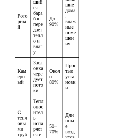
щий
шие
ся
дома
бара
Рото
,
бан
До
рны
влаж
пере
90%
й
ные
дает
поме
тепл
щен
о и
ия
влаг
у
Засл
Прос
онка
Кам
Окол
тые
чере
ерн
о
уста
дует
ый
80%
новк
пото
и
ки
Тепл
онос
С
ител
Дли
тепл
ь
нны
овы
испа
50–
е
ми
ряет
70%
возд
труб
ся и
ухов