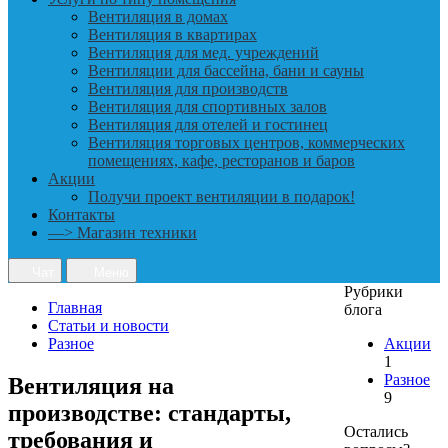
Вентиляция в домах
Вентиляция в квартирах
Вентиляция для мед. учреждений
Вентиляции для бассейна, бани и сауны
Вентиляция для производств
Вентиляция для спортивных залов
Вентиляция для отелей и гостинец
Вентиляция торговых центров, коммерческих
помещениях, кафе, ресторанов и баров
Акции
Получи проект вентиляции в подарок!
Контакты
—> Магазин техники
Чат
Меню
Рубрики
Главная
блога
Статьи и новости
Разное
Акции
1
Разное
Вентиляция на
9
производстве: стандарты,
Остались
требования и