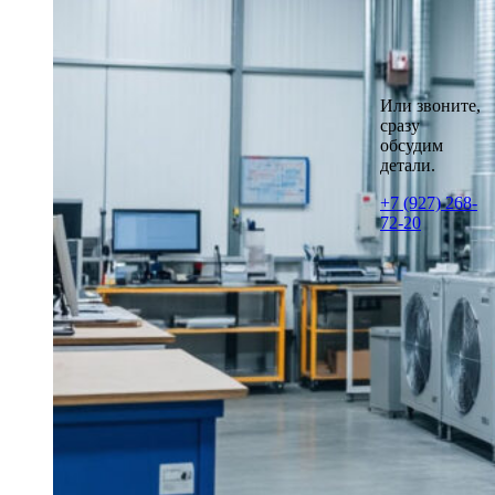
Или звоните,
сразу
обсудим
детали.
+7 (927) 268-
72-20