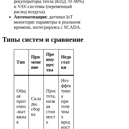
рекуператоры тепла (КПД 70–90%)
и VAV-системы (переменный
расход воздуха).
Автоматизация
: датчики IoT
мониторят параметры в реальном
времени, интегрируясь с SCADA.
Типы систем и сравнение
Пре
При
Недо
иму
Тип
мене
стат
щес
ние
ки
тва
Неэ
ффек
Общ
Прос
тивн
ая
тота,
а
Скла
прит
низк
при
ды,
очно
ая
точе
сбор
-выт
стои
чны
ка
яжна
мост
х
я
ь
вред
ност