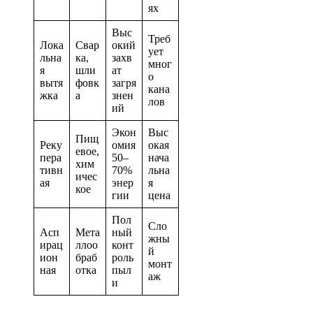
ях
Выс
Треб
Лока
Свар
окий
ует
льна
ка,
захв
мног
я
шли
ат
о
вытя
фовк
загря
кана
жка
а
знен
лов
ий
Экон
Выс
Пищ
Реку
омия
окая
евое,
пера
50–
нача
хим
тивн
70%
льна
ичес
ая
энер
я
кое
гии
цена
Пол
Сло
Асп
Мета
ный
жны
ирац
ллоо
конт
й
ион
браб
роль
монт
ная
отка
пыл
аж
и